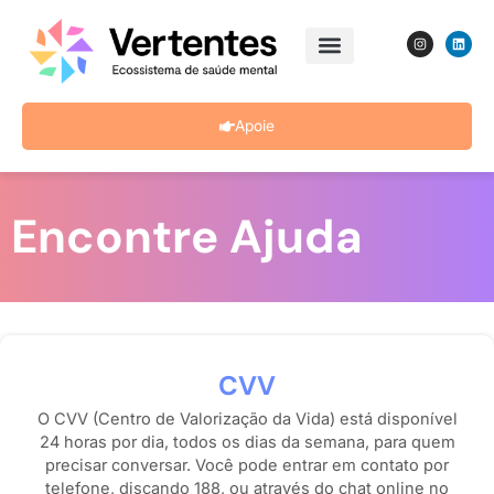
Ir
I
L
para
n
i
s
n
o
t
k
a
e
conteúdo
g
d
r
i
Apoie
a
n
m
Encontre Ajuda
CVV
O CVV (Centro de Valorização da Vida) está disponível
24 horas por dia, todos os dias da semana, para quem
precisar conversar. Você pode entrar em contato por
telefone, discando 188, ou através do chat online no