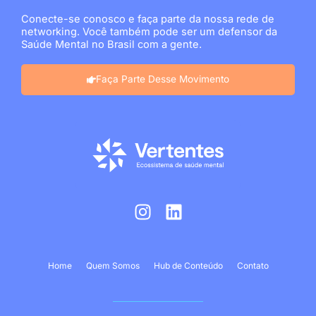
Conecte-se conosco e faça parte da nossa rede de
networking. Você também pode ser um defensor da
Saúde Mental no Brasil com a gente.
Faça Parte Desse Movimento
I
L
n
i
s
n
t
k
Home
Quem Somos
Hub de Conteúdo
Contato
a
e
g
d
r
i