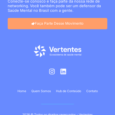
Conecte-se conosco e faça parte da nossa rede de
networking. Você também pode ser um defensor da
Saúde Mental no Brasil com a gente.
Faça Parte Desse Movimento
I
L
n
i
s
n
t
k
Home
Quem Somos
Hub de Conteúdo
Contato
a
e
g
d
r
i
a
n
2026 © Todos os direitos reservados - Vertentes