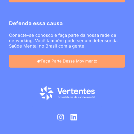
Defenda essa causa
Conecte-se conosco e faça parte da nossa rede de
networking. Você também pode ser um defensor da
Saúde Mental no Brasil com a gente.
Faça Parte Desse Movimento
I
L
n
i
s
n